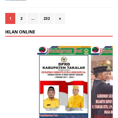
1
2
…
232
»
IKLAN ONLINE