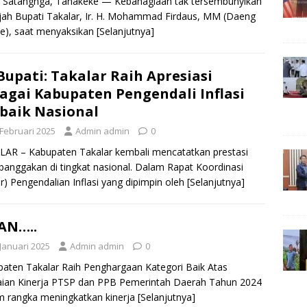
u Satangnga, Tanakeke — Kebahagiaan tak tersembunyikan
jah Bupati Takalar, Ir. H. Mohammad Firdaus, MM (Daeng
e), saat menyaksikan
[Selanjutnya]
 Bupati: Takalar Raih Apresiasi
agai Kabupaten Pengendali Inflasi
baik Nasional
 Februari 2025
Admin admin
0
AR – Kabupaten Takalar kembali mencatatkan prestasi
nggakan di tingkat nasional. Dalam Rapat Koordinasi
r) Pengendalian Inflasi yang dipimpin oleh
[Selanjutnya]
AN…..
 Januari 2025
Admin admin
0
aten Takalar Raih Penghargaan Kategori Baik Atas
aian Kinerja PTSP dan PPB Pemerintah Daerah Tahun 2024
 rangka meningkatkan kinerja
[Selanjutnya]