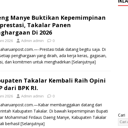
IKL
eng Manye Buktikan Kepemimpinan
prestasi, Takalar Panen
ghargaan Di 2026
uni 2026
Admin admin
0
haruanpost.com.—-Prestasi tidak datang begitu saja. Di
 setiap penghargaan yang diraih, ada kerja keras, gagasan,
si, dan komitmen untuk menghadirkan
[Selanjutnya]
upaten Takalar Kembali Raih Opini
 dari BPK RI.
uni 2026
Admin admin
0
aharuanpost.com.—Kabar membanggakan datang dari
intah Kabupaten Takalar. Di bawah kepemimpinan Bupati
Cari
lar Mohammad Firdaus Daeng Manye, Kabupaten Takalar
li berhasil
[Selanjutnya]