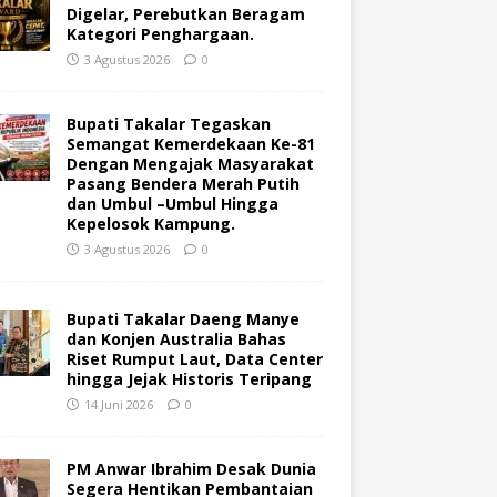
Digelar, Perebutkan Beragam
Kategori Penghargaan.
3 Agustus 2026
0
Bupati Takalar Tegaskan
Semangat Kemerdekaan Ke-81
Dengan Mengajak Masyarakat
Pasang Bendera Merah Putih
dan Umbul –Umbul Hingga
Kepelosok Kampung.
3 Agustus 2026
0
Bupati Takalar Daeng Manye
dan Konjen Australia Bahas
Riset Rumput Laut, Data Center
hingga Jejak Historis Teripang
14 Juni 2026
0
PM Anwar Ibrahim Desak Dunia
Segera Hentikan Pembantaian