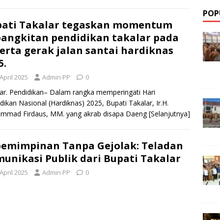
POP
pati Takalar tegaskan momentum
angkitan pendidikan takalar pada
erta gerak jalan santai hardiknas
5.
April 2025
Admin PP
0
ar. Pendidikan– Dalam rangka memperingati Hari
dikan Nasional (Hardiknas) 2025, Bupati Takalar, Ir.H.
mmad Firdaus, MM. yang akrab disapa Daeng
[Selanjutnya]
emimpinan Tanpa Gejolak: Teladan
unikasi Publik dari Bupati Takalar
April 2025
Admin PP
0