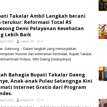
ati Takalar Ambil Langkah berani
 terukur: Reformasi Total RS
esong Demi Pelayanan Kesehatan
g Lebih Baik
April 2025
Admin PP
0
ar .Galesong – Dalam langkah yang menunjukkan
impinan Visioner dan keberanian bertindak, Bupati Takalar,
H. Mohammad Firdaus, MM Daeng
[Selanjutnya]
ah Bahagia Bupati Takalar Daeng
ye, Anak-anak Pulau Satangnga Kini
mati Internet Gratis dari Program
ndes.
April 2025
Admin PP
0