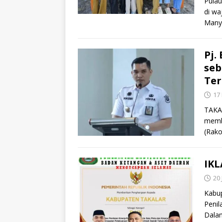
Pula
di wa
Many
Pj.
seb
Ter
17
TAKAL
memba
(Rako
IKL
20
Kabup
Penil
Dalam