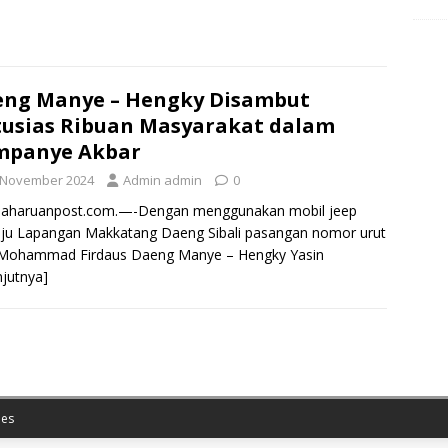
ng Manye – Hengky Disambut
usias Ribuan Masyarakat dalam
mpanye Akbar
 November 2024
Admin admin
0
aharuanpost.com.—-Dengan menggunakan mobil jeep
ju Lapangan Makkatang Daeng Sibali pasangan nomor urut
 Mohammad Firdaus Daeng Manye – Hengky Yasin
njutnya]
es