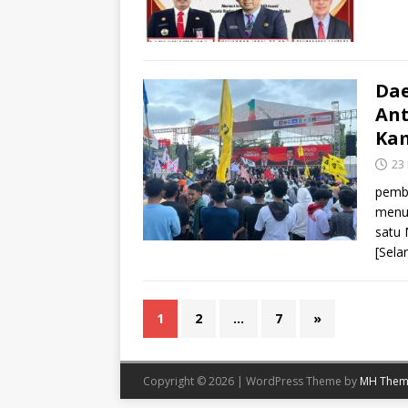
Dae
Ant
Ka
23
pemb
menu
satu
[Sela
1
2
…
7
»
Copyright © 2026 | WordPress Theme by
MH Them