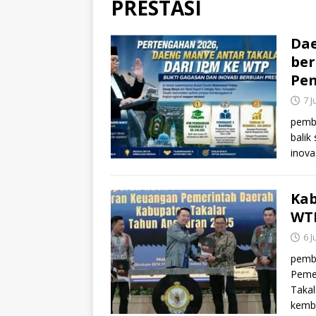
PRESTASI
Da
ber
Pen
7 J
pemba
balik
inova
Kab
WTP
6 J
pemb
Pemer
Taka
kemba