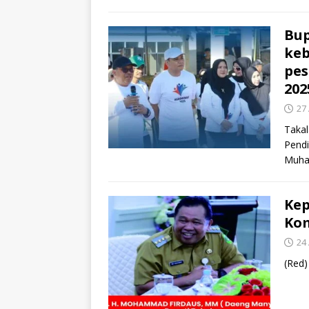
Bu
keb
pes
202
27 
Takal
Pendi
Muha
Kep
Kom
24 
(Red)