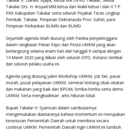
Takalar Ir. Darwis Sijaya, Ketua IKA DPRD Takalar, Sekda
Takalar Drs. H. Arsyad.MM ketua dan Wakil ketua I dan II T.P.
PKK Kabupaten Takalar serta seluruh Pejabat Teras Lingkup
Pemkab. Takalar, Pimpinan Dekranasda Prov. SulSel, para
Pimpinan Perbankan BUMN dan BUMD
Sejumlah agenda telah diusung oleh Panitia penyelenggara
dalam rangkaian Pekan Expo dan Pesta UMKM yang akan
berlangsung selama enam hari dari tanggal 9 sampai dengan
14 Maret 2020 yang diikuti oleh seluruh OPD, Instansi Vertikal
dan seluruh pelaku usaha ini.
Agenda yang diusung yakni Workshop UMKM, job fair, pasar
murah, pusat pelayanan UMKM, seminar tentang obat-obatan
dan makanan yang baik dari BPOM, lomba-lomba serta demo
UMKM. Serta menghadirkan artis hiburan lokal.
Bupati Takalar H. Syamsari dalam sambutannya
mengemukakan diantaranya bahwa momentum ini merupakan
keseriusan Pemerintah Daerah untuk membina secara
continue UMKM. Pemerintah Daerah ingin UMKM ini tumbuh