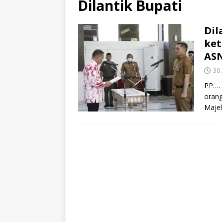
Dilantik Bupati
Dil
ket
AS
30
PP…. 
orang
Majel