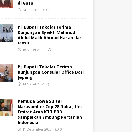
di Gaza
24 Juli 2025
0
Pj. Bupati Takalar terima
Kunjungan Syeikh Mahmud
Abdul Malik Ahmad Hasan dari
Mesir
16 Maret 2024
0
Pj. Bupati Takalar Terima
Kunjungan Consular Office Dari
Jepang
14 Maret 2024
0
Pemuda Gowa Sulsel
Narasumber Cop 28 Dubai, Uni
Emirat Arab KTT PBB
Sampaikan Embung Pertanian
Indonesia
11 Desember 2023
0